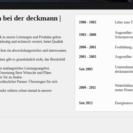
 bei der deckmann |
1980 - 1983
Lehre zum Ti
Angestellter
1983 - 2000
Schreinerwer
ck in unsere Leistungen und Produkte geben.
elseitig und technisch versiert, bietet Qualität
2000 - 2001
Fortbildung 
echen ein abwechslungsreiches und interessantes
2001 - 2003
Angestellter
er gibt es grundsätzlich nicht, das Berufsfeld
Unternehmer
ein umfangreiches Leistungsangebot.
Seit 2003
deckmann/tis
r Umsetzung Ihrer Wünsche und Pläne.
r Sie zu finden.
erlässlicher Partner. Überzeugen Sie sich
Weiterbildun
2009 - 2011
meine Home
oder stöbern schon einmal in unserer
Seit 2012
Energieausw