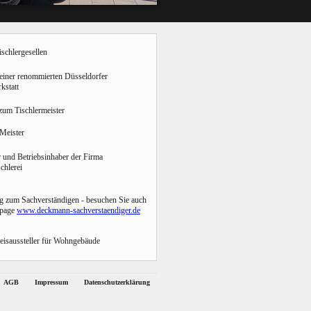
schlergesellen
 einer renommierten Düsseldorfer
kstatt
zum Tischlermeister
 Meister
 und Betriebsinhaber der Firma
chlerei
g zum Sachverständigen - besuchen Sie auch
page
www.deckmann-sachverstaendiger.de
eisaussteller für Wohngebäude
AGB
Impressum
Datenschutzerklärung